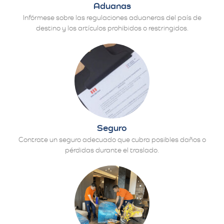
Aduanas
Infórmese sobre las regulaciones aduaneras del país de
destino y los artículos prohibidos o restringidos.
Seguro
Contrate un seguro adecuado que cubra posibles daños o
pérdidas durante el traslado.