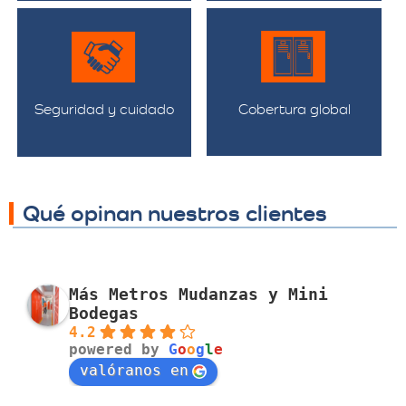
Seguridad y cuidado
Cobertura global
Qué opinan nuestros clientes
Más Metros Mudanzas y Mini
Bodegas
4.2
powered by
G
o
o
g
l
e
valóranos en