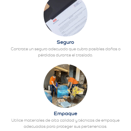
Seguro
Contrate un seguro adecuado que cubra posibles daños o
pérdidas durante el traslado.
Empaque
Utilice materiales de alta calidad y técnicas de empaque
adecuadas para proteger sus pertenencias.