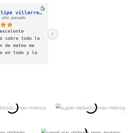
felipe villarreal
Liliana González
 año pasado
hace 2 años
excelente 
Buen servicio!!!
o sobre todo la 
n de mateo me 
o en todo y la 
 fue muy 
la