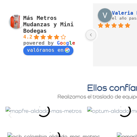
J. Alexandra Cortés H.
Nora Alvarez
Más Metros
el año pasado
el año pas
Mudanzas y Mini
Bodegas
Excelente servicio, 
4.2
cumplimiento, 
powered by
G
o
o
g
l
e
disposición  y cuidado
valóranos en
Ellos confí
Realizamos el traslado de equip