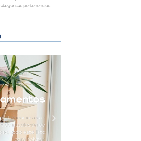
roteger sus pertenencias.
a
tamentos
pertenencias en el
esde instalación de
sa, todo esté listo
para habitar.