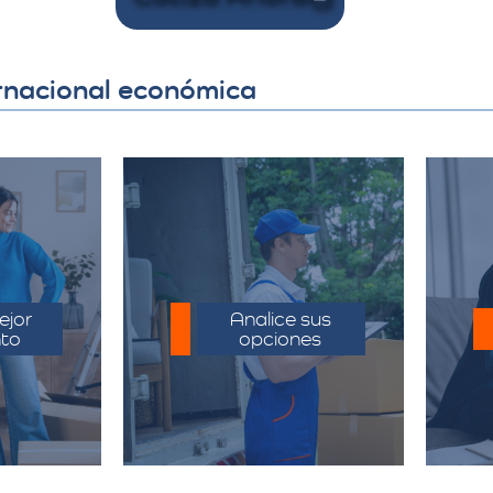
ernacional económica
Comparar precios y
I
entario
servicios de diferentes
limina
proveedores para
mejor
Analice sus
ad
to
opciones
sarios.
encontrar la mejor
oferta.