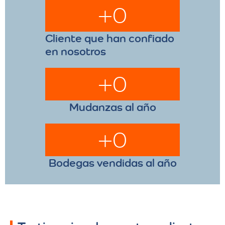
+
0
Cliente que han confiado
en nosotros
+
0
Mudanzas al año
+
0
Bodegas vendidas al año