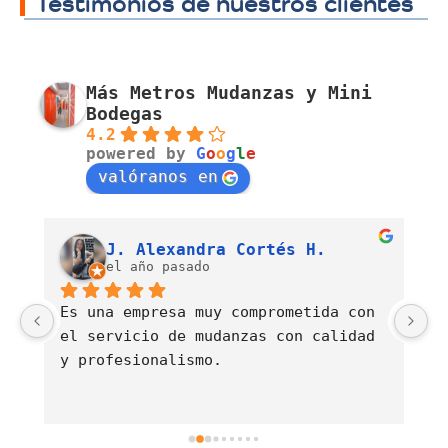
Testimonios de nuestros clientes
Más Metros Mudanzas y Mini
Bodegas
4.2
powered by
G
o
o
g
l
e
valóranos en
Luis Fernando Barahona Sierra
J. Alexandra Cortés H.
el año pasado
Es una empresa muy comprometida con 
E
el servicio de mudanzas con calidad 
d
y profesionalismo.