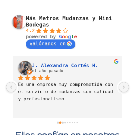
Más Metros Mudanzas y Mini
Bodegas
4.2
powered by
G
o
o
g
l
e
valóranos en
Luis Fernando Barahona Sierra
J. Alexandra Cortés H.
el año pasado
Es una empresa muy comprometida con 
E
el servicio de mudanzas con calidad 
d
y profesionalismo.
Ellos confían en nosotros