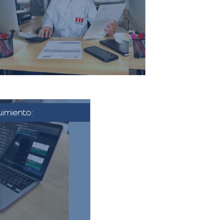
sociados a la mudanza, como el
transporte, el embalaje, el
montaje, y cualquier servicio
adicional solicitado.​
imiento:
se aprueba la
nfirma la fecha y
nza. Se coordina
 se establecen los
finales.​