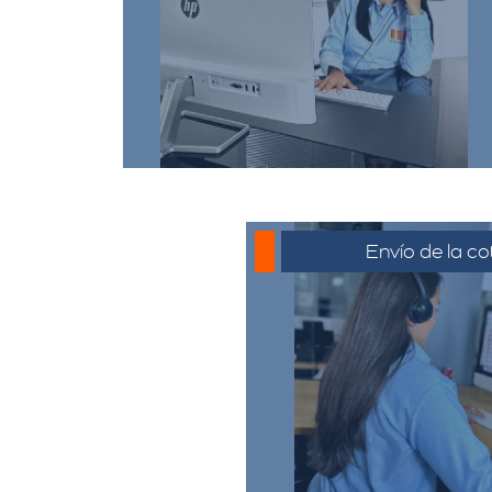
comunicarse a través de
whatsapp haciendo click en
cotizar.​
Envío de la co
La cotización se envía
generalmente por corre
o el medio que se ha
para su revisión. El c
revisar la propues
preguntas y solicitar 
necesario.