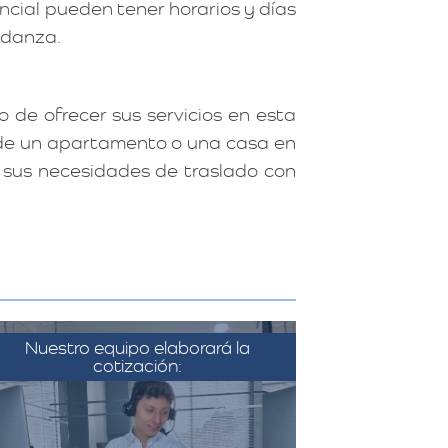
ncial pueden tener horarios y días
mudanza.
 de ofrecer sus servicios en esta
e de un apartamento o una casa en
r sus necesidades de traslado con
Nuestro equipo elaborará la
cotización:
on la información recopilada, el
equipo de Más Metros elabora
una cotización detallada que
incluye todos los costos