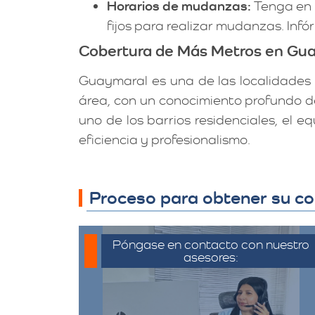
Horarios de mudanzas:
Tenga en c
fijos para realizar mudanzas. Inf
Cobertura de Más Metros en Gu
Guaymaral es una de las localidades 
área, con un conocimiento profundo d
uno de los barrios residenciales, el
eficiencia y profesionalismo.
Proceso para obtener su co
Póngase en contacto con nuestro
asesores:
Para iniciar el proceso de solicitud
de cotización, puede