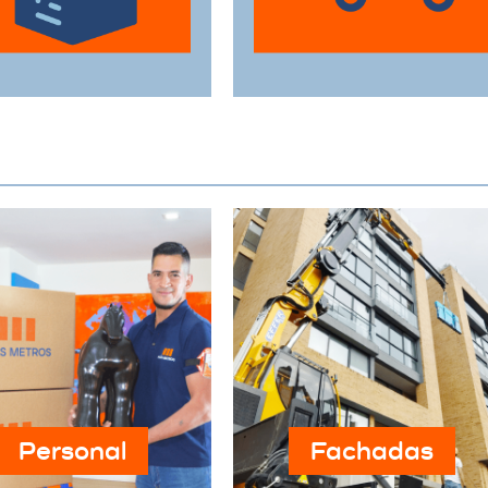
estén protegidas
perfecto estado a su
urante el traslado.
destino.
Personal
Fachadas