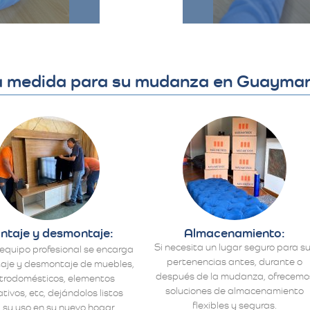
la medida para su mudanza en Guaymar
ntaje y desmontaje:
Almacenamiento:
Si necesita un lugar seguro para s
equipo profesional se encarga
pertenencias antes, durante o
aje y desmontaje de muebles,
después de la mudanza, ofrecemo
ctrodomésticos, elementos
soluciones de almacenamiento
tivos, etc, dejándolos listos
flexibles y seguras.
 su uso en su nuevo hogar.