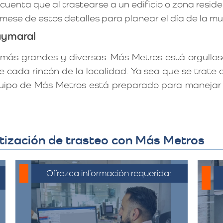
uenta que al trastearse a un edificio o zona reside
órmese de estos detalles para planear el día de la 
aymaral
más grandes y diversas. Más Metros está orgulloso
e cada rincón de la localidad. Ya sea que se trat
 equipo de Más Metros está preparado para maneja
tización de trasteo con Más Metros
Ofrezca información requerida:
C
Debe proporcionar información
detallada sobre la mudanza,