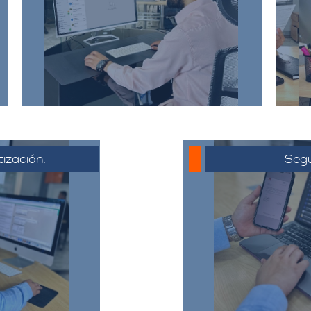
incluyendo la dirección de origen
a
y destino, el tipo y cantidad de
pertenencias.​
tización:
Segu
 al cliente,
o electrónico
Una vez que 
ya acordado,
cotización, se co
liente puede
hora de la muda
ta, hacer
todo el proceso y
ajustes si es
detalles 
​