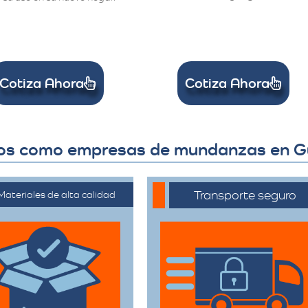
Cotiza Ahora
Cotiza Ahora
ros como empresas de mundanzas en 
Transporte seguro
Materiales de alta calidad
ilizan materiales de
Los vehículos están
mbalaje de primera
equipados con
categoría para
tecnología avanzada
rantizar que todas
para asegurar que
sus pertenencias
cada artículo llegue en