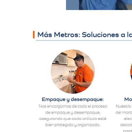
Más Metros: Soluciones a 
Empaque y desempaque:
Mo
Nos encargamos de todo el proceso
Nuestro 
de empaque y desempaque,
del mont
asegurando que cada artículo esté
ele
bien protegido y organizado.
decora
para