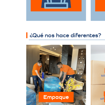
hasta muebles de
gran tamaño con el
d
mayor cuidado.
¿Qué nos hace diferentes?
Empaque