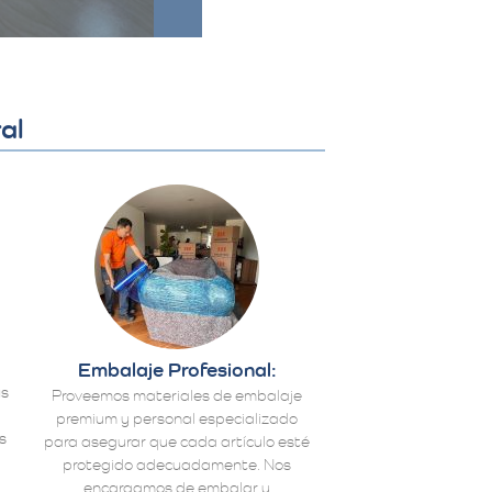
al
Embalaje Profesional:
us
Proveemos materiales de embalaje
premium y personal especializado
s
para asegurar que cada artículo esté
protegido adecuadamente. Nos
encargamos de embalar y