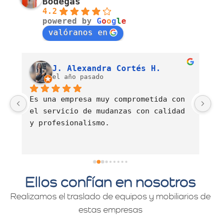
Bodegas
4.2
powered by
G
o
o
g
l
e
valóranos en
Luis Fernando Barahona Sierra
J. Alexandra Cortés H.
el año pasado
Es una empresa muy comprometida con 
E
el servicio de mudanzas con calidad 
d
y profesionalismo.
Ellos confían en nosotros
Realizamos el traslado de equipos y mobiliarios de
estas empresas