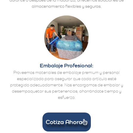
almacenamiento flexibles y seguras.
Embalaje Profesional:
Proveemos materiales de embalaje premium y personal
especializado para asegurar que cada artículo esté
protegido adecuadamente. Nos encargamos de embalar y
desempaquetar sus pertenencias, ahorrándote tiempo y
esfuerzo.
Cotiza Ahora