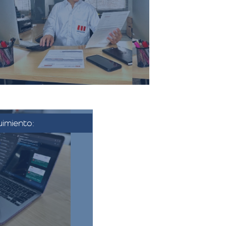
incluye todos los costos
sociados a la mudanza, como el
transporte, el embalaje, el
montaje, y cualquier servicio
adicional solicitado.​
imiento:
se aprueba la
nfirma la fecha y
nza. Se coordina
 se establecen los
finales.​