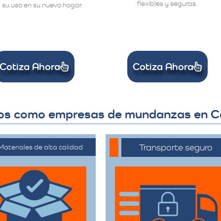
flexibles y seguras.
 su uso en su nuevo hogar.
Cotiza Ahora
Cotiza Ahora
ros como empresas de mundanzas en C
Transporte seguro
Materiales de alta calidad
ilizan materiales de
Los vehículos están
mbalaje de primera
equipados con
categoría para
tecnología avanzada
rantizar que todas
para asegurar que
sus pertenencias
cada artículo llegue en