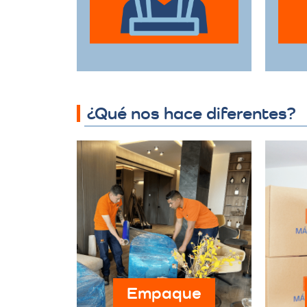
hasta muebles de
gran tamaño con el
d
mayor cuidado.
¿Qué nos hace diferentes?
Empaque