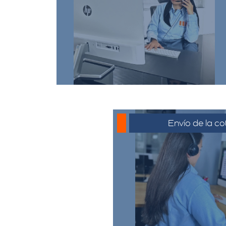
de cotización, puede
comunicarse a través de
whatsapp haciendo click en
cotizar.​
Envío de la co
La cotización se envía
generalmente por corre
o el medio que se ha
para su revisión. El c
revisar la propues
preguntas y solicitar 
necesario.