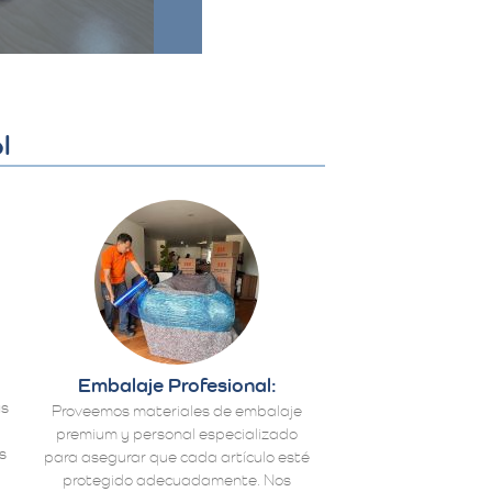
l
Embalaje Profesional:
us
Proveemos materiales de embalaje
premium y personal especializado
s
para asegurar que cada artículo esté
protegido adecuadamente. Nos