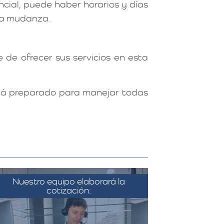
cial, puede haber horarios y días
 la mudanza.
 de ofrecer sus servicios en esta
stá preparado para manejar todas
Nuestro equipo elaborará la
cotización:
on la información recopilada, el
equipo de Más Metros elabora
una cotización detallada que