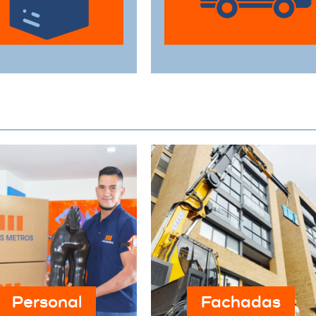
estén protegidas
perfecto estado a su
urante el traslado.
destino.
Personal
Fachadas