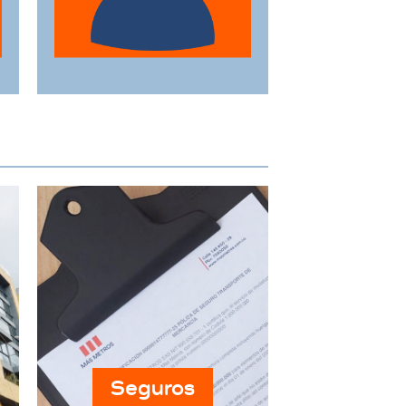
adaptándose a sus
horarios y
necesidades
específicas.
Seguros