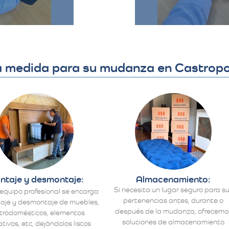
la medida para su mudanza en Castropo
ntaje y desmontaje:
Almacenamiento:
Si necesita un lugar seguro para s
equipo profesional se encarga
pertenencias antes, durante o
aje y desmontaje de muebles,
después de la mudanza, ofrecemo
ctrodomésticos, elementos
soluciones de almacenamiento
tivos, etc, dejándolos listos