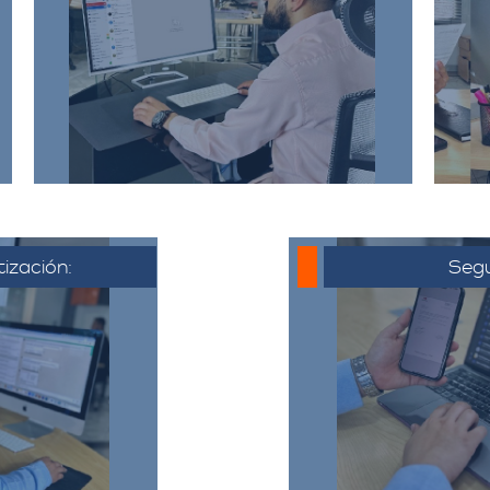
detallada sobre la mudanza,
incluyendo la dirección de origen
a
y destino, el tipo y cantidad de
pertenencias.​
tización:
Segu
 al cliente,
o electrónico
Una vez que 
ya acordado,
cotización, se co
liente puede
hora de la muda
ta, hacer
todo el proceso y
ajustes si es
detalles 
​