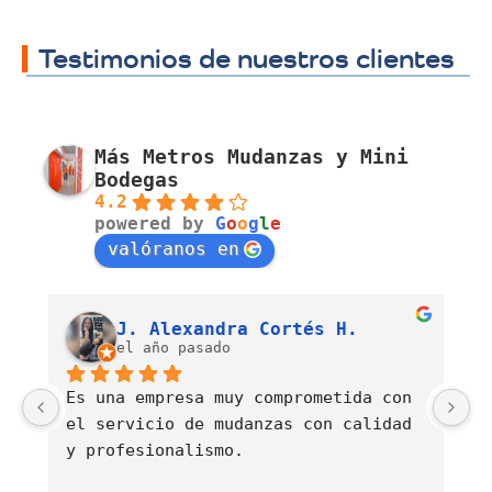
Testimonios de nuestros clientes
Más Metros Mudanzas y Mini
Bodegas
4.2
powered by
G
o
o
g
l
e
valóranos en
Luis Fernando Barahona Sierra
J. Alexandra Cortés H.
el año pasado
Es una empresa muy comprometida con 
E
el servicio de mudanzas con calidad 
d
y profesionalismo.