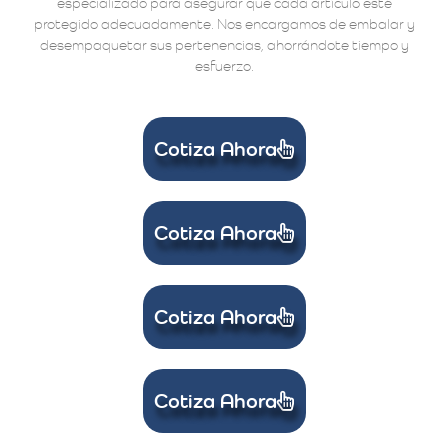
especializado para asegurar que cada artículo esté
protegido adecuadamente. Nos encargamos de embalar y
desempaquetar sus pertenencias, ahorrándote tiempo y
esfuerzo.
Cotiza Ahora
Cotiza Ahora
Cotiza Ahora
Cotiza Ahora