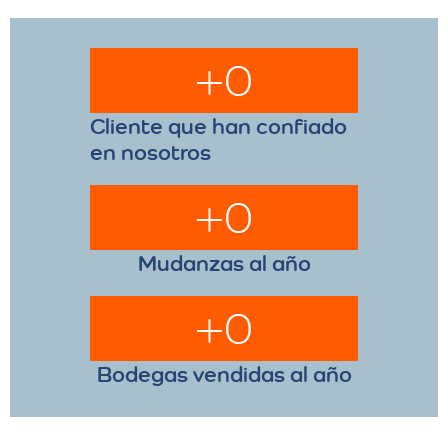
+
0
Cliente que han confiado
en nosotros
+
0
Mudanzas al año
+
0
Bodegas vendidas al año