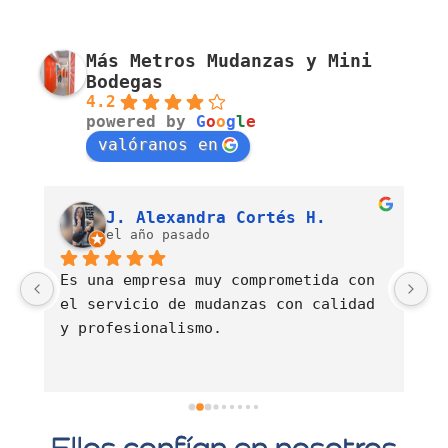
Más Metros Mudanzas y Mini
Bodegas
4.2
powered by
G
o
o
g
l
e
valóranos en
Luis Fernando Barahona Sierra
J. Alexandra Cortés H.
el año pasado
Es una empresa muy comprometida con 
E
el servicio de mudanzas con calidad 
d
y profesionalismo.
Ellos confían en nosotros