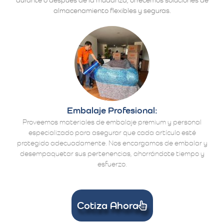
almacenamiento flexibles y seguras.
Embalaje Profesional:
Proveemos materiales de embalaje premium y personal
especializado para asegurar que cada artículo esté
protegido adecuadamente. Nos encargamos de embalar y
desempaquetar sus pertenencias, ahorrándote tiempo y
esfuerzo.
Cotiza Ahora