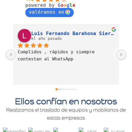
powered by
G
o
o
g
l
e
valóranos en
Luis Fernando Barahona Sierra
J. Alexandra Cortés H.
el año pasado
Es una empresa muy comprometida con 
E
el servicio de mudanzas con calidad 
d
y profesionalismo.
Ellos confían en nosotros
Realizamos el traslado de equipos y mobiliarios de
estas empresas