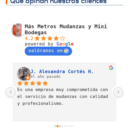
Qué opinan nuestros clientes
Más Metros Mudanzas y Mini
Bodegas
4.2
powered by
G
o
o
g
l
e
valóranos en
Luis Fernando Barahona Sierra
J. Alexandra Cortés H.
el año pasado
Es una empresa muy comprometida con 
E
el servicio de mudanzas con calidad 
d
y profesionalismo.