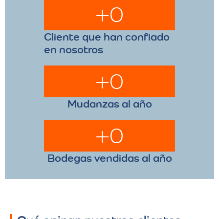
+
0
Cliente que han confiado
en nosotros
+
0
Mudanzas al año
+
0
Bodegas vendidas al año