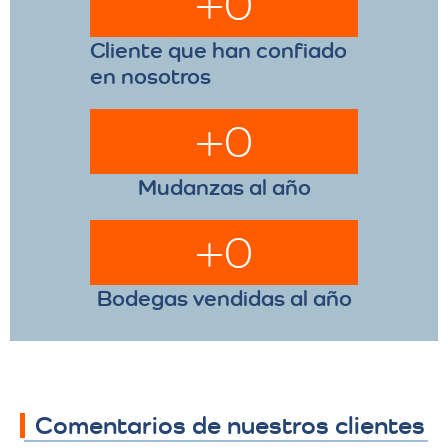
+
0
Cliente que han confiado
en nosotros
+
0
Mudanzas al año
+
0
Bodegas vendidas al año
Comentarios de nuestros clientes