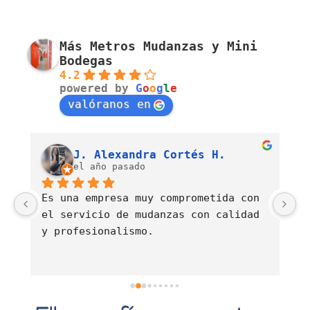
Más Metros Mudanzas y Mini
Bodegas
4.2
powered by
G
o
o
g
l
e
valóranos en
Luis Fernando Barahona Sierra
J. Alexandra Cortés H.
el año pasado
Es una empresa muy comprometida con 
E
el servicio de mudanzas con calidad 
d
y profesionalismo.