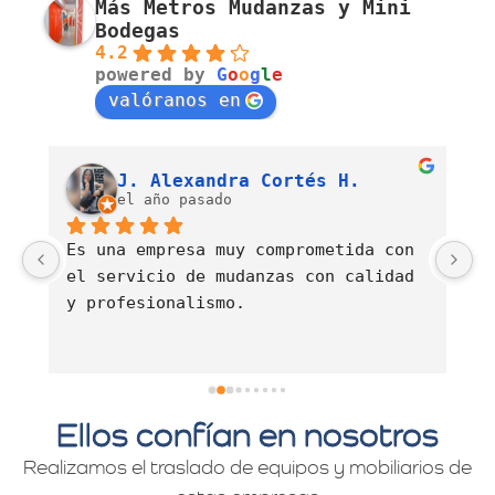
Más Metros Mudanzas y Mini
Bodegas
4.2
powered by
G
o
o
g
l
e
valóranos en
Luis Fernando Barahona Sierra
J. Alexandra Cortés H.
el año pasado
Es una empresa muy comprometida con 
E
el servicio de mudanzas con calidad 
d
y profesionalismo.
Ellos confían en nosotros
Realizamos el traslado de equipos y mobiliarios de