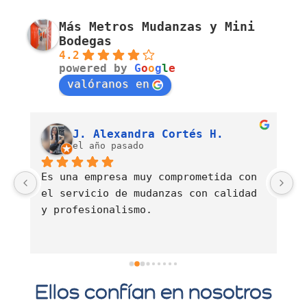
Más Metros Mudanzas y Mini
Bodegas
4.2
powered by
G
o
o
g
l
e
valóranos en
Luis Fernando Barahona Sierra
J. Alexandra Cortés H.
el año pasado
Es una empresa muy comprometida con 
E
el servicio de mudanzas con calidad 
d
y profesionalismo.
Ellos confían en nosotros