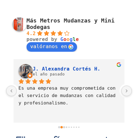
Más Metros Mudanzas y Mini
Bodegas
4.2
powered by
G
o
o
g
l
e
valóranos en
Luis Fernando Barahona Sierra
J. Alexandra Cortés H.
el año pasado
Es una empresa muy comprometida con 
E
el servicio de mudanzas con calidad 
d
y profesionalismo.