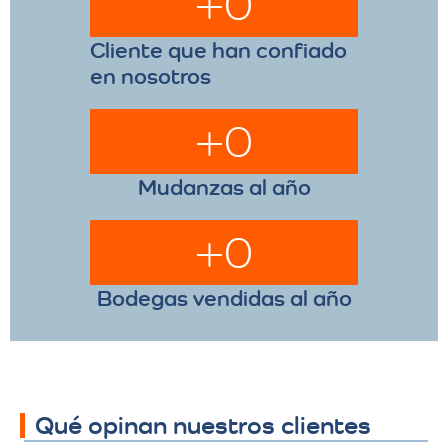
+
0
Cliente que han confiado
en nosotros
+
0
Mudanzas al año
+
0
Bodegas vendidas al año
Qué opinan nuestros clientes