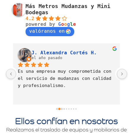
Más Metros Mudanzas y Mini
Bodegas
4.2
powered by
G
o
o
g
l
e
valóranos en
Luis Fernando Barahona Sierra
J. Alexandra Cortés H.
el año pasado
Es una empresa muy comprometida con 
E
el servicio de mudanzas con calidad 
d
y profesionalismo.
Ellos confían en nosotros
Realizamos el traslado de equipos y mobiliarios de