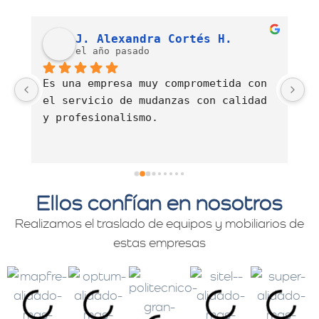
Más Metros Mudanzas y Mini
Bodegas
4.2
powered by
G
o
o
g
l
e
valóranos en
Luis Fernando Barahona Sierra
J. Alexandra Cortés H.
el año pasado
Es una empresa muy comprometida con 
E
el servicio de mudanzas con calidad 
d
y profesionalismo.
Ellos confían en nosotros
Realizamos el traslado de equipos y mobiliarios de