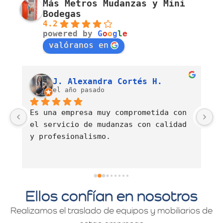
Más Metros Mudanzas y Mini
Bodegas
4.2
powered by
G
o
o
g
l
e
valóranos en
Luis Fernando Barahona Sierra
J. Alexandra Cortés H.
el año pasado
Es una empresa muy comprometida con 
E
el servicio de mudanzas con calidad 
d
y profesionalismo.
Ellos confían en nosotros
Realizamos el traslado de equipos y mobiliarios de