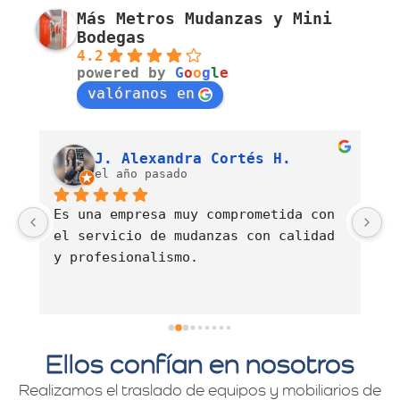
Más Metros Mudanzas y Mini
Bodegas
4.2
powered by
G
o
o
g
l
e
valóranos en
Luis Fernando Barahona Sierra
J. Alexandra Cortés H.
el año pasado
Es una empresa muy comprometida con 
E
el servicio de mudanzas con calidad 
d
y profesionalismo.
Ellos confían en nosotros
Realizamos el traslado de equipos y mobiliarios de