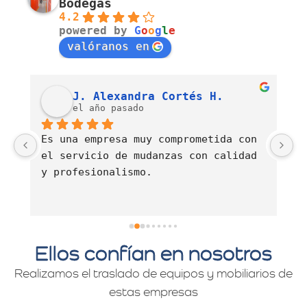
Bodegas
4.2
powered by
G
o
o
g
l
e
valóranos en
Luis Fernando Barahona Sierra
J. Alexandra Cortés H.
el año pasado
Es una empresa muy comprometida con 
E
el servicio de mudanzas con calidad 
d
y profesionalismo.
Ellos confían en nosotros
Realizamos el traslado de equipos y mobiliarios de
estas empresas