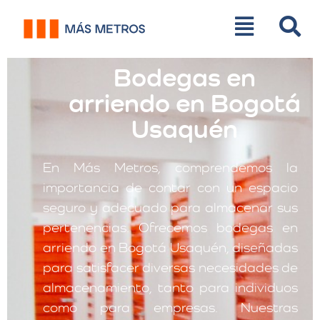
Bodegas en
arriendo en Bogotá
Usaquén
En Más Metros, comprendemos la
importancia de contar con un espacio
seguro y adecuado para almacenar sus
pertenencias. Ofrecemos bodegas en
arriendo en Bogotá Usaquén, diseñadas
para satisfacer diversas necesidades de
almacenamiento, tanto para individuos
como para empresas. Nuestras