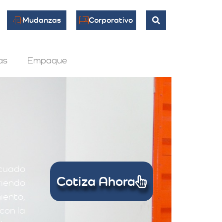
Mudanzas
Corporativo
as
Empaque
ecuado
Cotiza Ahora
iendo
iento,
con la