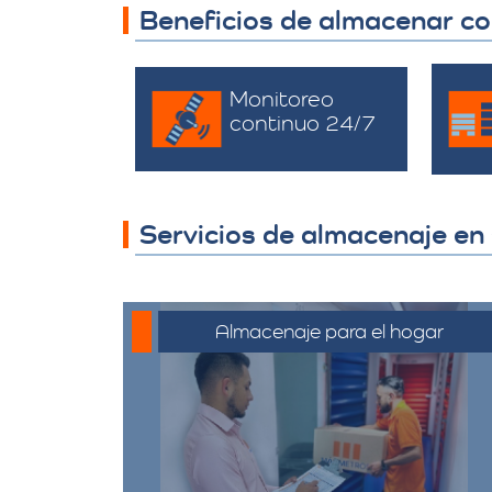
Beneficios de almacenar c
Monitoreo
continuo 24/7
Servicios de almacenaje en
Almacenaje para el hogar
Ofrecemos servicios de
almacenamiento para muebles,
electrodomésticos, y
pertenencias personales,