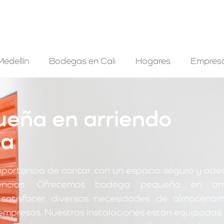
edellín
Bodegas en Cali
Hogares
Empres
eña en arriendo
ga
mportancia de contar con un espacio seguro y ad
encias. Ofrecemos bodega pequeña en arr
atisfacer diversas necesidades de almacenam
empresas. Nuestras instalaciones están equipadas 