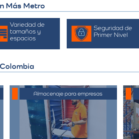
on Más Metro
Variedad de
Seguridad de
tamaños y
Primer Nivel
espacios
 Colombia
Almacenaje para empresas
Soluciones de almacenamiento
empresarial que incluyen espacio
para mobiliario de oficina,
documentos y equipos. Nuestras
bodegas están diseñadas para