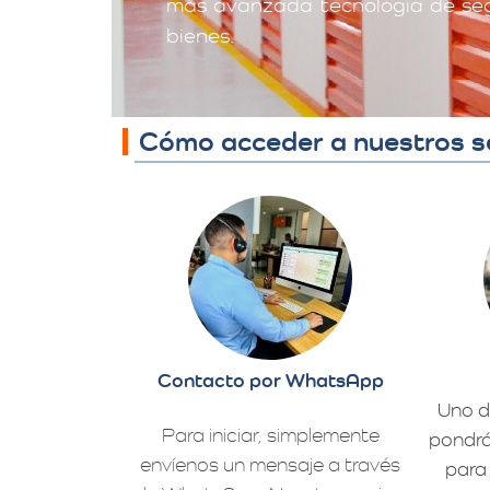
más avanzada tecnología de segu
bienes.
Cómo acceder a nuestros s
Contacto por WhatsApp
Uno d
Para iniciar, simplemente
pondrá
envíenos un mensaje a través
para 