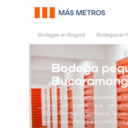
Bodegas en Bogotá
Bodegas en M
Bodega pequ
Bucaraman
En Más Metros, entendemos la i
para almacenar sus perten
Bucaramanga, diseñadas para s
tanto para individuos como para 