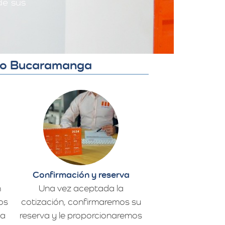
de sus
ndo Bucaramanga
Confirmación y reserva
n
Una vez aceptada la
os
cotización, confirmaremos su
da
reserva y le proporcionaremos