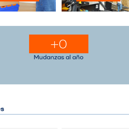
+
0
Mudanzas al año
es