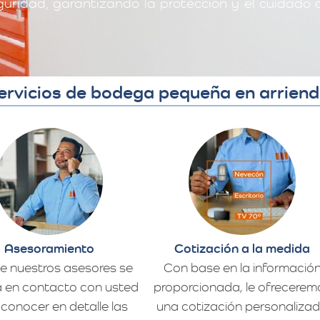
ridad, garantizando la protección y el cuidado 
ervicios de bodega pequeña en arrie
Asesoramiento
Cotización a la medida
e nuestros asesores se
Con base en la informació
 en contacto con usted
proporcionada, le ofrecerem
conocer en detalle las
una cotización personaliza