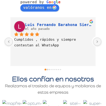
powered by
G
o
o
g
l
e
valóranos en
Luis Fernando Barahona Sierra
J. Alexandra Cortés H.
el año pasado
Es una empresa muy comprometida con 
E
el servicio de mudanzas con calidad 
d
y profesionalismo.
Ellos confían en nosotros
Realizamos el traslado de equipos y mobiliarios de
estas empresas