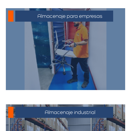
Almacenaje para empresas
Soluciones de almacenamiento
empresarial que incluyen espacio para
mobiliario de oficina, documentos y
equipos. Nuestras bodegas están
diseñadas para satisfacer las
necesidades de su negocio,
proporcionando un entorno seguro y
eficiente.
Almacenaje industrial
Espacios diseñados para productos y
mercancías industriales, incluyendo