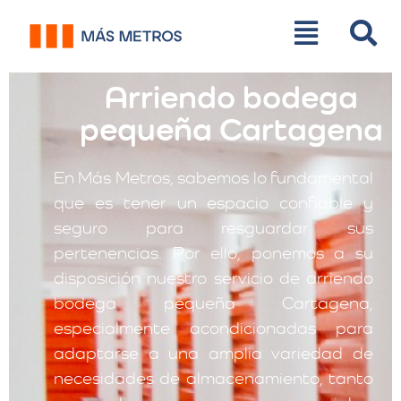
Arriendo bodega
pequeña Cartagena
En Más Metros, sabemos lo fundamental
que es tener un espacio confiable y
seguro para resguardar sus
pertenencias. Por ello, ponemos a su
disposición nuestro servicio de arriendo
bodega pequeña Cartagena,
especialmente acondicionadas para
adaptarse a una amplia variedad de
necesidades de almacenamiento, tanto