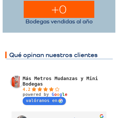
+
0
Bodegas vendidas al año
Qué opinan nuestros clientes
Más Metros Mudanzas y Mini
Bodegas
4.2
powered by
G
o
o
g
l
e
valóranos en