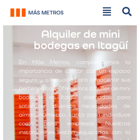
Alquiler de mini
bodegas en Itagüí
En Más Metros, comprendemos la
importancia de contar con un espacio
seguro y adecuado para almacenar sus
pertenencias. Ofrecemos alquiler de mini
bodegas en Itagüí, diseñadas para
satisfacer diversas necesidades de
almacenamiento, tanto para individuos
como para empresas. Nuestras
instalaciones están equipadas con la