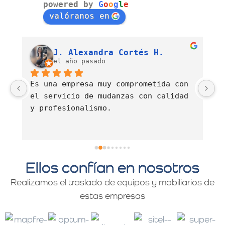
powered by
G
o
o
g
l
e
valóranos en
Luis Fernando Barahona Sierra
J. Alexandra Cortés H.
el año pasado
Es una empresa muy comprometida con 
E
el servicio de mudanzas con calidad 
d
y profesionalismo.
Ellos confían en nosotros
Realizamos el traslado de equipos y mobiliarios de
estas empresas