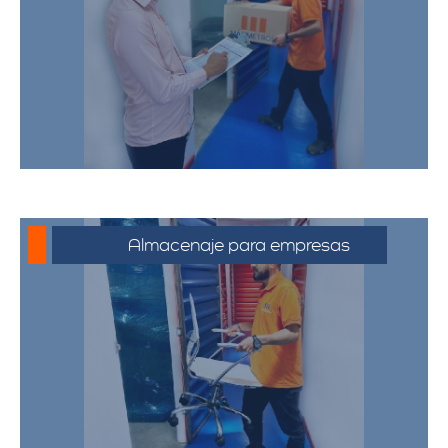
para muebles, electrodomésticos, y
pertenencias personales, asegurando
que sus bienes estén protegidos y
accesibles.
Almacenaje para empresas
Soluciones de almacenamiento
empresarial que incluyen espacio para
mobiliario de oficina, documentos y
equipos. Nuestras bodegas están
diseñadas para satisfacer las
necesidades de su negocio,
proporcionando un entorno seguro y