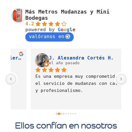
Más Metros Mudanzas y Mini
Bodegas
4.2
powered by
G
o
o
g
l
e
valóranos en
Luis Fernando Barahona Sierra
J. Alexandra Cortés H.
el año pasado
Es una empresa muy comprometida con 
E
el servicio de mudanzas con calidad 
d
y profesionalismo.
Ellos confían en nosotros