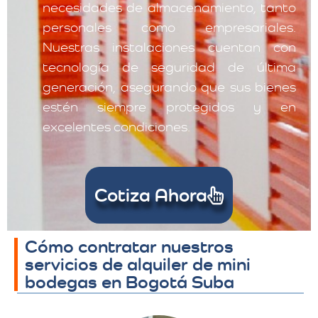
necesidades de almacenamiento, tanto
personales como empresariales.
Nuestras instalaciones cuentan con
tecnología de seguridad de última
generación, asegurando que sus bienes
estén siempre protegidos y en
excelentes condiciones.
Cotiza Ahora
Cómo contratar nuestros
servicios de alquiler de mini
bodegas en Bogotá Suba