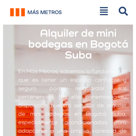
Alquiler de mini
bodegas en Bogotá
Suba
En Más Metros, sabemos lo fundamental
que es tener un espacio confiable y
seguro para resguardar sus
pertenencias. Por ello, ponemos a su
disposición nuestro servicio de alquiler
de mini bodegas en Bogotá Suba,
especialmente acondicionadas para
adaptarse a una amplia variedad de