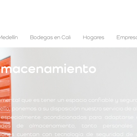
edellín
Bodegas en Cali
Hogares
Empres
 almacenamiento
mental que es tener un espacio confiable y segur
llo, ponemos a su disposición nuestro servicio de al
especialmente acondicionadas para adaptarse
ades de almacenamiento, tanto personales
aciones cuentan con tecnología de seguridad de 