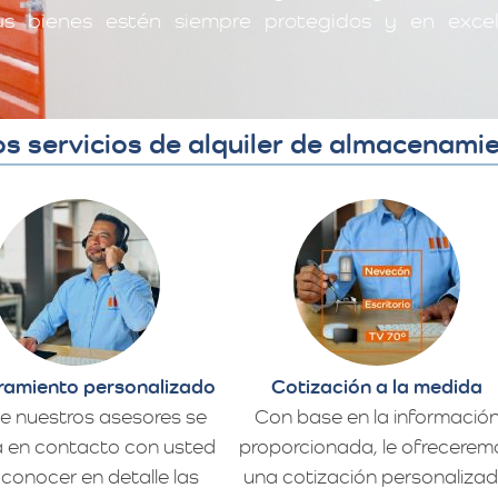
s bienes estén siempre protegidos y en exce
ros servicios de alquiler de almacenam
amiento personalizado
Cotización a la medida
e nuestros asesores se
Con base en la informació
 en contacto con usted
proporcionada, le ofrecerem
conocer en detalle las
una cotización personaliza