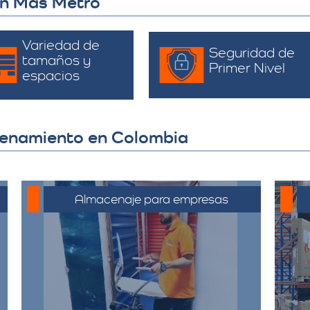
on Más Metro
Variedad de
Seguridad de
tamaños y
Primer Nivel
espacios
cenamiento en Colombia
Almacenaje para empresas
Soluciones de almacenamiento
empresarial que incluyen espacio
para mobiliario de oficina,
documentos y equipos. Nuestras
bodegas están diseñadas para
satisfacer las necesidades de su