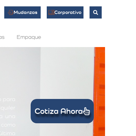
Mudanzas
Corporativo
as
Empaque
o para
quiler
Cotiza Ahora
 a una
 como
última