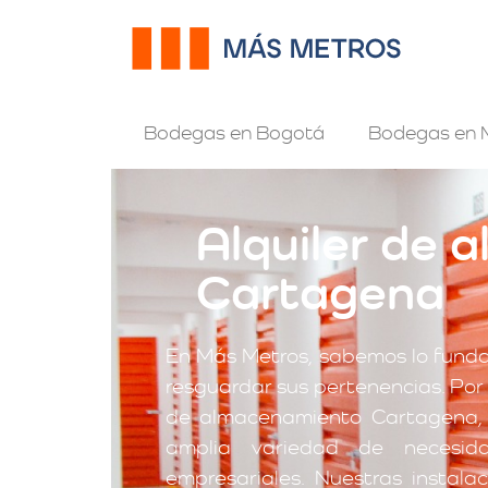
Bodegas en Bogotá
Bodegas en M
Alquiler de
Cartagena
En Más Metros, sabemos lo funda
resguardar sus pertenencias. Por e
de almacenamiento Cartagena, 
amplia variedad de necesid
empresariales. Nuestras instal