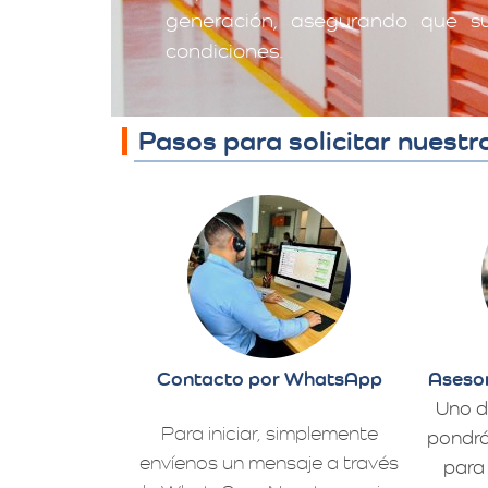
generación, asegurando que su
condiciones.
Pasos para solicitar nuest
Contacto por WhatsApp
Asesor
Uno d
Para iniciar, simplemente
pondrá
envíenos un mensaje a través
para 