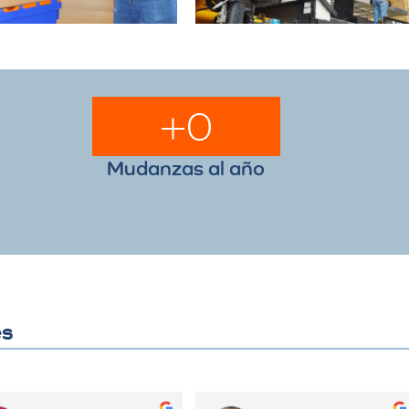
+
0
Mudanzas al año
es