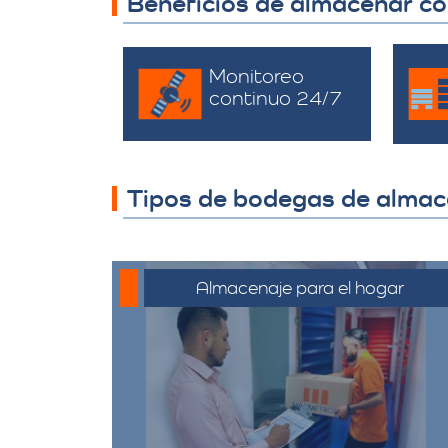
Beneficios de almacenar c
Monitoreo
continuo 24/7
Tipos de bodegas de alma
Almacenaje para el hogar
Ofrecemos servicios de
almacenamiento para muebles,
electrodomésticos, y
pertenencias personales,
asegurando que sus bienes estén