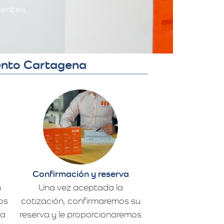
lentes
iento Cartagena
Confirmación y reserva
n
Una vez aceptada la
os
cotización, confirmaremos su
da
reserva y le proporcionaremos