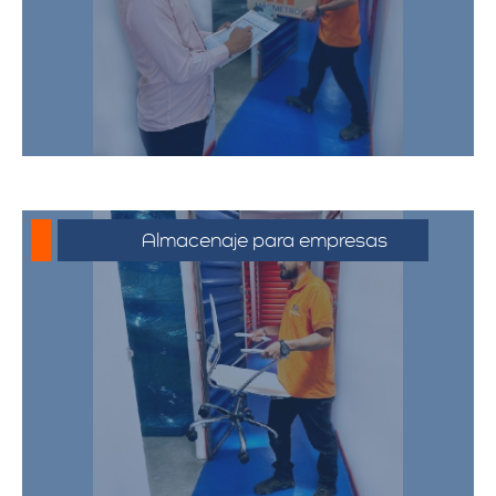
pertenencias personales, asegurando
que sus bienes estén protegidos y
accesibles.
Almacenaje para empresas
Soluciones de almacenamiento
empresarial que incluyen espacio para
mobiliario de oficina, documentos y
equipos. Nuestras bodegas están
diseñadas para satisfacer las
necesidades de su negocio,
proporcionando un entorno seguro y
eficiente.