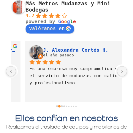
Más Metros Mudanzas y Mini
Bodegas
4.2
powered by
G
o
o
g
l
e
valóranos en
Luis Fernando Barahona Sierra
J. Alexandra Cortés H.
el año pasado
Es una empresa muy comprometida con 
E
el servicio de mudanzas con calidad 
d
y profesionalismo.
Ellos confían en nosotros
Realizamos el traslado de equipos y mobiliarios de