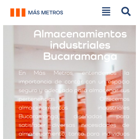
Almacenamientos
industriales
Bucaramanga
En Más Metros, entendemos la
importancia de contar con un espacio
seguro y adecuado para almacenar sus
pertenencias. Ofrecemos
almacenamientos industriales
Bucaramanga, diseñadas para
satisfacer diversas necesidades de
almacenamiento, tanto para individuos