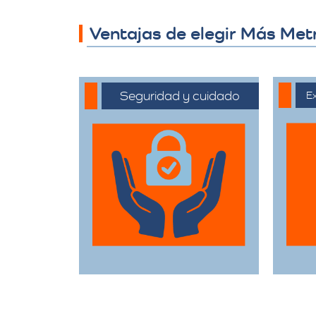
Ventajas de elegir Más Met
Seguridad y cuidado
Ex
Nos comprometemos
C
a manejar sus
ext
pertenencias con el
el
máximo cuidado,
of
desde el embalaje
c
hasta la entrega final.