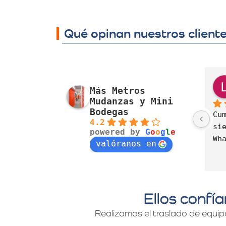
Qué opinan nuestros client
J. Alexandra Cortés H.
Nora Alvarez
Más Metros
o pasado
el año pasado
Mudanzas y Mini
Bodegas
resa muy 
Excelente servicio, 
4.2
da con el 
cumplimiento, 
powered by
G
o
o
g
l
e
e mudanzas 
disposición  y cuidado
valóranos en
d y 
lismo.
Ellos confí
Realizamos el traslado de equip