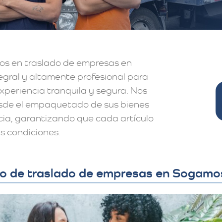
os en traslado de empresas en
egral y altamente profesional para
periencia tranquila y segura. Nos
sde el empaquetado de sus bienes
cia, garantizando que cada artículo
s condiciones.
cio de traslado de empresas en Sogam