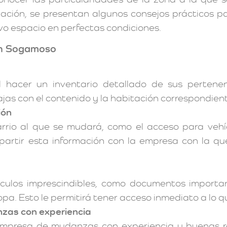
ación, se presentan algunos consejos prácticos par
vo espacio en perfectas condiciones.
en Sogamoso
 hacer un inventario detallado de sus pertene
jas con el contenido y la habitación correspondient
ión
barrio al que se mudará, como el acceso para veh
mpartir esta información con la empresa con la qu
culos imprescindibles, como documentos importa
pa. Esto le permitirá tener acceso inmediato a lo qu
zas con experiencia
empresa de mudanzas con experiencia y buenas r