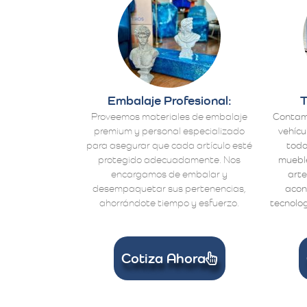
Embalaje Profesional:
T
Proveemos materiales de embalaje
Contam
premium y personal especializado
vehícu
para asegurar que cada artículo esté
todo
protegido adecuadamente. Nos
mueble
encargamos de embalar y
arte
desempaquetar sus pertenencias,
acon
ahorrándote tiempo y esfuerzo.
tecnolog
Cotiza Ahora