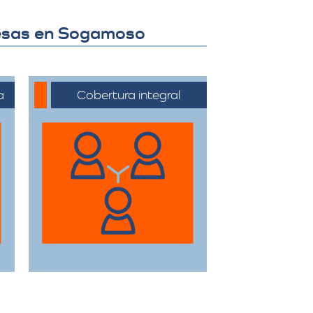
presas en Sogamoso
a
Cobertura integral
Ofrecemos servicios
de trasteos en toda la
ciudad de Sogamoso,
facilitando su traslado
a cualquier sector.