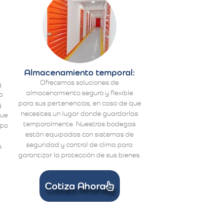
Almacenamiento temporal:
Ofrecemos soluciones de
y
almacenamiento seguro y flexible
a
para sus pertenencias, en caso de que
y
necesites un lugar donde guardarlas
que
temporalmente. Nuestras bodegas
ipo
están equipadas con sistemas de
a
seguridad y control de clima para
.
garantizar la protección de sus bienes.
Cotiza Ahora