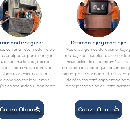
ransporte seguro:
Desmontaje y montaje:
os con una flota moderna de
Nos encargamos del desmontaje 
los equipados para manejar
montaje de muebles, así como de l
 tipo de mudanzas, desde
instalación de electrodomésticos 
s delicados hasta obras de
otros equipos, para que no tengas 
. Nuestros vehículos están
preocuparte por nada. Nuestro equ
dicionados con las últimas
de técnicos está capacitado par
ías en seguridad y monitoreo.
manejar todo tipo de instalaciones
Cotiza Ahora
Cotiza Ahora