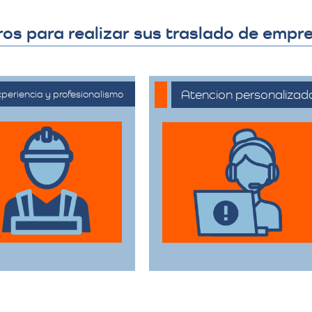
ros para realizar sus traslado de em
Atencion personalizad
periencia y profesionalismo
Nuestros asesores
ontamos con una
están a su disposición
ensa trayectoria en
para acompañarte en
 sector de trasteos,
cada etapa del
reciendo un servicio
proceso, asegurando
onfiable y de alta
que todas sus
calidad.
necesidades sean
atendidas.