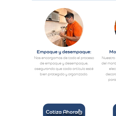
Empaque y desempaque:
Mo
Nos encargamos de todo el proceso
Nuestro 
de empaque y desempaque,
del mont
asegurando que cada artículo esté
ele
bien protegido y organizado.
decora
para
Cotiza Ahora