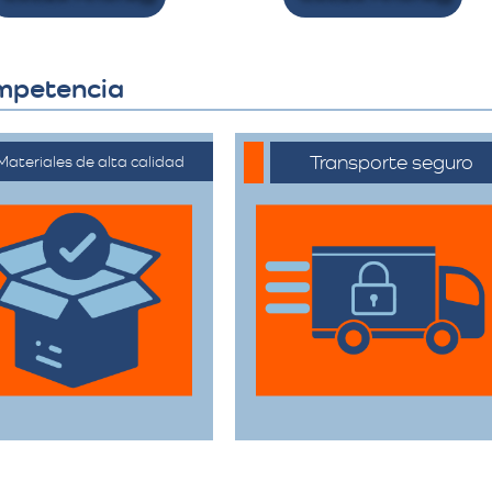
ompetencia
Transporte seguro
Materiales de alta calidad
ilizan materiales de
Los vehículos están
mbalaje de primera
equipados con
categoría para
tecnología avanzada
rantizar que todas
para asegurar que
sus pertenencias
cada artículo llegue en
estén protegidas
perfecto estado a su
urante el traslado.
destino.