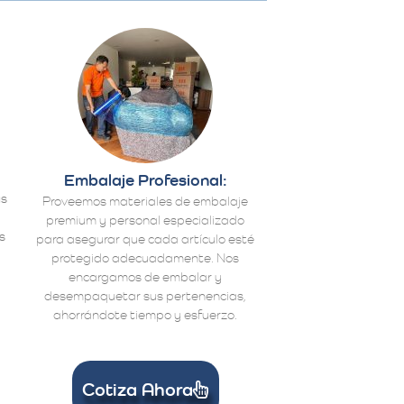
Embalaje Profesional:
us
Proveemos materiales de embalaje
premium y personal especializado
s
para asegurar que cada artículo esté
protegido adecuadamente. Nos
encargamos de embalar y
desempaquetar sus pertenencias,
ahorrándote tiempo y esfuerzo.
Cotiza Ahora