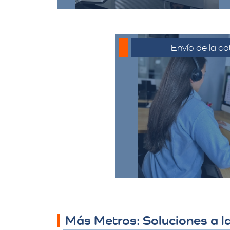
Envío de la co
La cotización se envía
generalmente por corre
o el medio que se ha
para su revisión. El c
revisar la propues
preguntas y solicitar 
necesario.
Más Metros: Soluciones a l