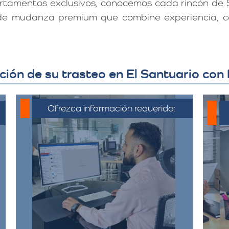
rtamentos exclusivos, conocemos cada rincón de S
 de mudanza premium que combine experiencia, ca
zación de su trasteo en El Santuario co
Ofrezca información requerida:
C
Debe proporcionar información
detallada sobre la mudanza,
incluyendo la dirección de origen
a
y destino, el tipo y cantidad de
pertenencias.​