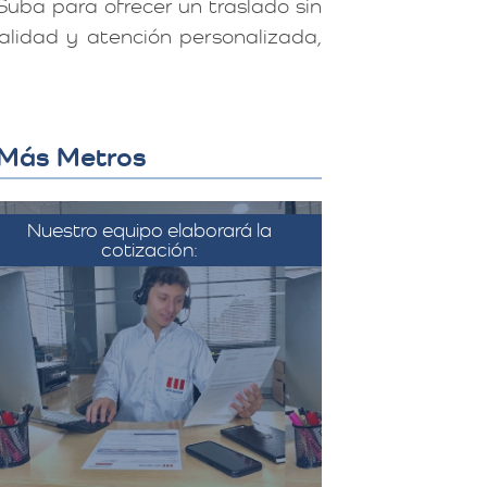
uba para ofrecer un traslado sin
lidad y atención personalizada,
n Más Metros
Nuestro equipo elaborará la
cotización:
on la información recopilada, el
equipo de Más Metros elabora
una cotización detallada que
incluye todos los costos
sociados a la mudanza, como el
transporte, el embalaje, el
montaje, y cualquier servicio
adicional solicitado.​