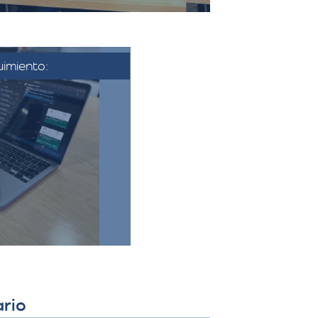
imiento:
se aprueba la
nfirma la fecha y
nza. Se coordina
 se establecen los
finales.​
ario