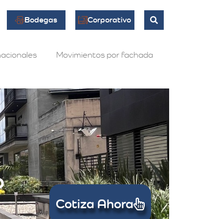
Bodegas
Corporativo
acionales
Movimientos por fachada
o
Cotiza Ahora