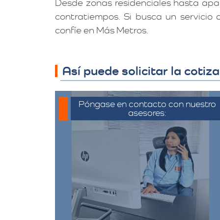
Desde zonas residenciales hasta apa
contratiempos. Si busca un servicio
confíe en Más Metros.
Así puede solicitar la coti
Póngase en contacto con nuestro
asesores:
Para iniciar el proceso de solicitud
de cotización, puede
comunicarse a través de
whatsapp haciendo click en
cotizar.​