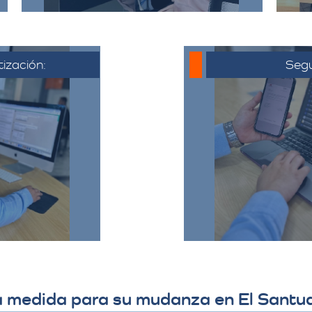
tización:
Segu
 al cliente,
o electrónico
Una vez que 
ya acordado,
cotización, se co
liente puede
hora de la muda
ta, hacer
todo el proceso y
ajustes si es
detalles 
​
a medida para su mudanza en El Santu