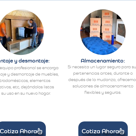
ntaje y desmontaje:
Almacenamiento:
Si necesita un lugar seguro para s
equipo profesional se encarga
pertenencias antes, durante o
aje y desmontaje de muebles,
después de la mudanza, ofrecemo
ctrodomésticos, elementos
soluciones de almacenamiento
tivos, etc, dejándolos listos
flexibles y seguras.
 su uso en su nuevo hogar.
Cotiza Ahora
Cotiza Ahora