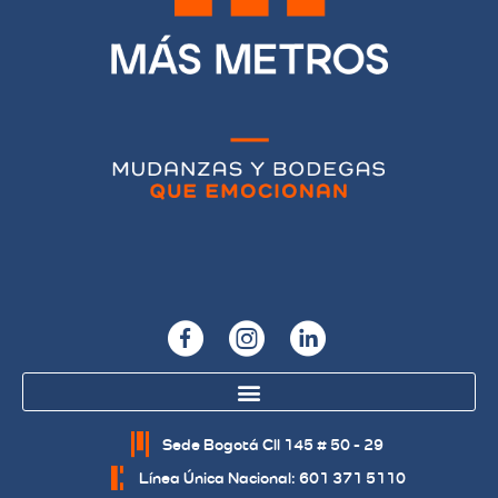
Sede Bogotá Cll 145 # 50 - 29
Línea Única Nacional: 601 371 5110