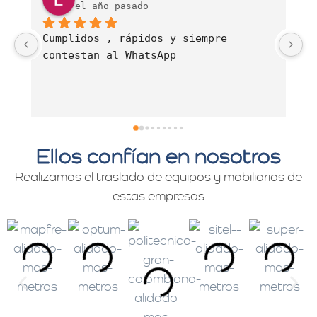
el año pasado
Es una empresa muy comprometida con 
E
el servicio de mudanzas con calidad 
d
y profesionalismo.
Ellos confían en nosotros
Realizamos el traslado de equipos y mobiliarios de
estas empresas