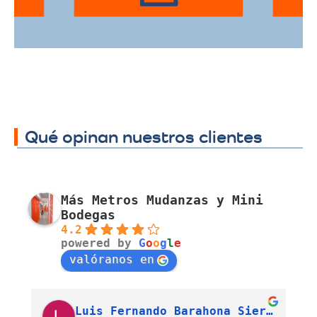
Qué opinan nuestros clientes
Más Metros Mudanzas y Mini
Bodegas
4.2
powered by
G
o
o
g
l
e
valóranos en
Luis Fernando Barahona Sierra
J. Alexandra Cortés H.