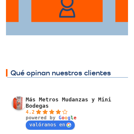
traslado a cualquier sector.
Qué opinan nuestros clientes
Más Metros Mudanzas y Mini
Bodegas
4.2
powered by
G
o
o
g
l
e
valóranos en