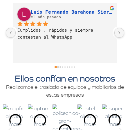
Luis Fernando Barahona Sierra
J. Alexandra Cortés H.
el año pasado
Es una empresa muy comprometida con 
E
el servicio de mudanzas con calidad 
d
y profesionalismo.
Ellos confían en nosotros
Realizamos el traslado de equipos y mobiliarios de
estas empresas