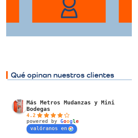
traslado a cualquier sector.
Qué opinan nuestros clientes
Más Metros Mudanzas y Mini
Bodegas
4.2
powered by
G
o
o
g
l
e
valóranos en